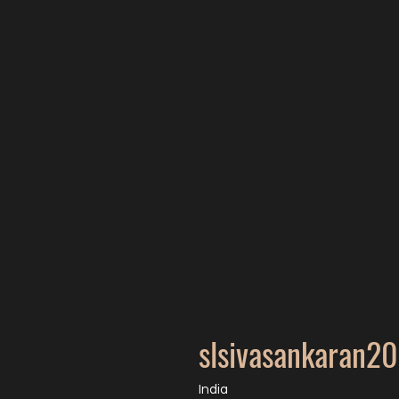
slsivasankaran2
India