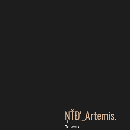
ŅŤĐ'_Artemis.
Taiwan