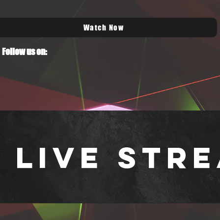
Watch Now
Follow us on:
 Live
Stre