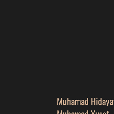
Muhamad Hidayat
Muhamad Yusof