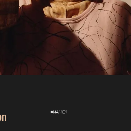
on
#NAME?